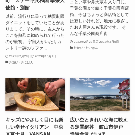
町 ステーキ共和国 幕張大
まとい亭や弁天蔵を入り口に、
使館・別館
千葉公園まで続く千葉公園商店
街。今はちょっと商店街として
以前、流行りに乗って糖質制限
は寂しいけれど、地元に根ざし
ダイエットをしていたことがあ
たお肉屋さんも現役です。 そ
りまして。その時に、友人から
んな千葉公園商店街...
ここを熱烈に勧められて行った
のが最初。 宇宙人がいたりカ
2022年2月22日
2022年3月5日
ントリー調のソファ...
外遊び・外ごはん
2022年2月28日
2023年10月1日
外遊び・外ごはん
キッズにやさしく目にも楽
広い空ときれいな海に映え
しい幸せイタリアン 中央
る定置網丼 館山市伊戸
区富士見 VANSAN
漁港食堂 だいぼ