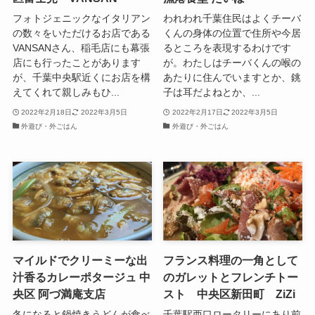
フォトジェニックなイタリアン
われわれ千葉住民はよくチーバ
の数々をいただけるお店である
くんの身体の位置で住所や今居
VANSANさん、稲毛店にも幕張
るところを表現するわけです
店にも行ったことがあります
が。わたしはチーバくんの喉の
が、千葉中央駅近くにお店を構
あたりに住んでいますとか、銚
えてくれて親しみもひ...
子は耳だよねとか、...
2022年2月18日
2022年3月5日
2022年2月17日
2022年3月5日
外遊び・外ごはん
外遊び・外ごはん
マイルドでクリーミーな出
フランス料理の一角として
汁香るカレーポタージュ 中
のガレットとフレンチトー
央区 阿づ満庵支店
スト 中央区新田町 ZiZi
冬になると鍋焼きうどんが食べ
千葉駅西口ロータリーにあり前