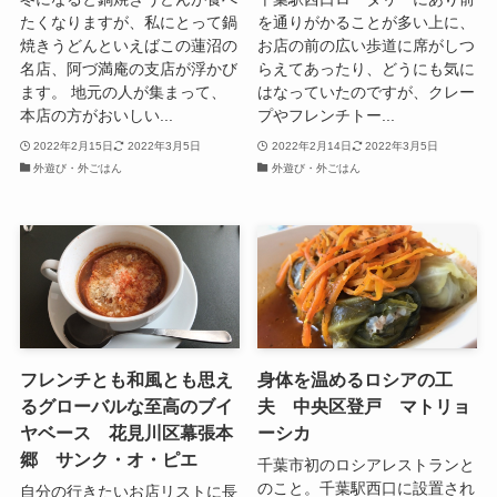
たくなりますが、私にとって鍋
を通りがかることが多い上に、
焼きうどんといえばこの蓮沼の
お店の前の広い歩道に席がしつ
名店、阿づ満庵の支店が浮かび
らえてあったり、どうにも気に
ます。 地元の人が集まって、
はなっていたのですが、クレー
本店の方がおいしい...
プやフレンチトー...
2022年2月15日
2022年3月5日
2022年2月14日
2022年3月5日
外遊び・外ごはん
外遊び・外ごはん
フレンチとも和風とも思え
身体を温めるロシアの工
るグローバルな至高のブイ
夫 中央区登戸 マトリョ
ヤベース 花見川区幕張本
ーシカ
郷 サンク・オ・ピエ
千葉市初のロシアレストランと
のこと。千葉駅西口に設置され
自分の行きたいお店リストに長