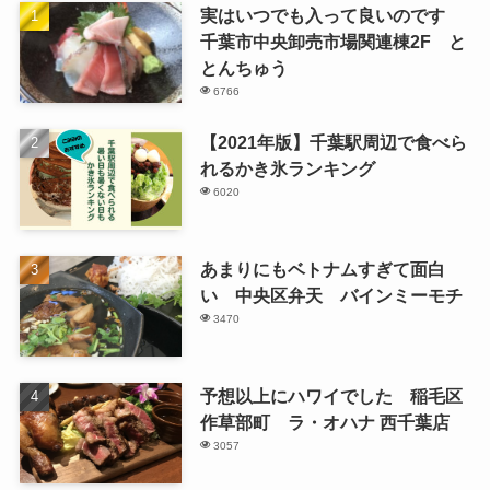
実はいつでも入って良いのです
千葉市中央卸売市場関連棟2F と
とんちゅう
6766
【2021年版】千葉駅周辺で食べら
れるかき氷ランキング
6020
あまりにもベトナムすぎて面白
い 中央区弁天 バインミーモチ
3470
予想以上にハワイでした 稲毛区
作草部町 ラ・オハナ 西千葉店
3057