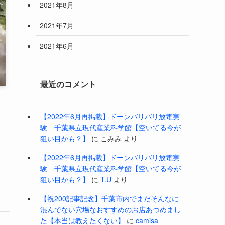
2021年8月
2021年7月
2021年6月
最近のコメント
【2022年6月再掲載】ドーンバリバリ放電実
験 千葉県立現代産業科学館【空いてる今が
。
狙い目かも？】
に
こみみ
より
【2022年6月再掲載】ドーンバリバリ放電実
験 千葉県立現代産業科学館【空いてる今が
狙い目かも？】
に
T.U
より
【祝200記事記念】千葉市内でまだそんなに
混んでない穴場なおすすめのお店あつめまし
た【本当は教えたくない】
に
camisa