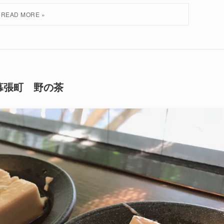
幕張町 野の茶