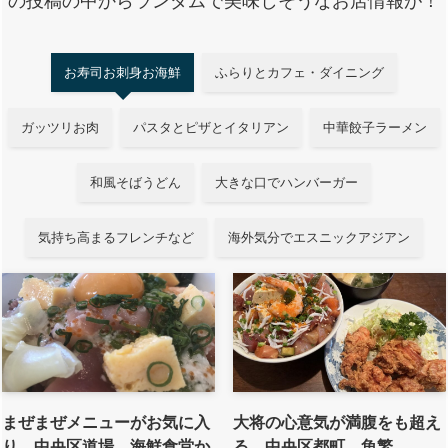
の投稿の中からランダムで美味しそうなお店情報が！
お寿司お刺身お海鮮
ふらりとカフェ・ダイニング
ガッツリお肉
パスタとピザとイタリアン
中華餃子ラーメン
和風そばうどん
大きな口でハンバーガー
気持ち高まるフレンチなど
海外気分でエスニックアジアン
まぜまぜメニューがお気に入
大将の心意気が満腹をも超え
り 中央区道場 海鮮食堂か
る 中央区都町 魚繁