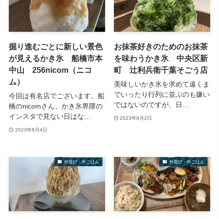
掘り進むごとに新しい景色
お抹茶好きのためのお抹茶
が見えるかき氷 船橋市本
を味わうかき氷 中央区新
中山 256nicom（ニコ
町 辻利兵衛千葉そごう店
ム）
美味しいかき氷を求めて遠くま
でいったり行列に並ぶのも嫌い
今回は有名店でございます。船
ではないのですが、日…
橋のnicomさん、かき氷界隈の
インスタで見ない日はな…
2023年8月2日
2023年8月4日
外遊び・外ごはん
外遊び・外ごはん