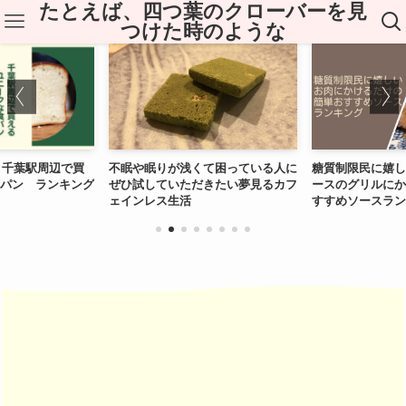
たとえば、四つ葉のクローバーを見
つけた時のような
版】千葉駅周辺で買
不眠や眠りが浅くて困っている人に
糖質制限民に嬉し
パン ランキング
ぜひ試していただきたい夢見るカフ
ースのグリルにか
ェインレス生活
すすめソースラン