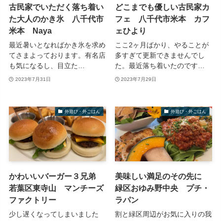
古民家でいただく落ち着い
どこまでも優しい古民家カ
た大人のかき氷 八千代市
フェ 八千代市米本 カフ
米本 Naya
ェひより
最近暑いとなればかき氷を求め
ここ2ヶ月ばかり、やることが
てさまよっております。有名店
多すぎて更新できませんでし
も気になるし、目立た…
た。最近落ち着いたのです…
2023年7月31日
2023年7月29日
外遊び・外ごはん
外遊び・外ごはん
かわいいバーガー３兄弟
美味しい満足のその先に
若葉区東寺山 マンチーズ
緑区おゆみ野中央 プチ・
ファクトリー
ラパン
少し遅くなってしまいました
割と緑区周辺がお気に入りの我