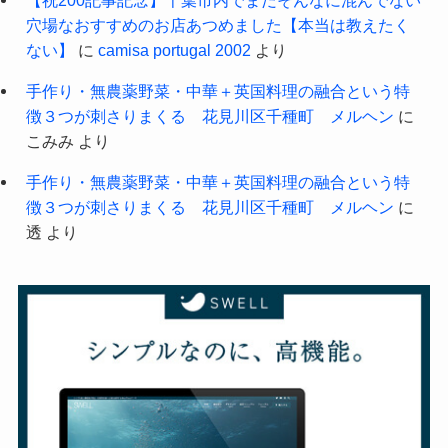
穴場なおすすめのお店あつめました【本当は教えたく
ない】
に
camisa portugal 2002
より
手作り・無農薬野菜・中華＋英国料理の融合という特
徴３つが刺さりまくる 花見川区千種町 メルヘン
に
こみみ
より
手作り・無農薬野菜・中華＋英国料理の融合という特
徴３つが刺さりまくる 花見川区千種町 メルヘン
に
透
より