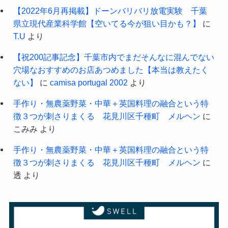
【2022年6月再掲載】ドーンバリバリ放電実験 千葉
県立現代産業科学館【空いてる今が狙い目かも？】
に
T.U
より
【祝200記事記念】千葉市内でまだそんなに混んでない
穴場なおすすめのお店あつめました【本当は教えたく
ない】
に
camisa portugal 2002
より
手作り・無農薬野菜・中華＋英国料理の融合という特
徴３つが刺さりまくる 花見川区千種町 メルヘン
に
こみみ
より
手作り・無農薬野菜・中華＋英国料理の融合という特
徴３つが刺さりまくる 花見川区千種町 メルヘン
に
透
より