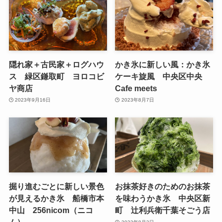
隠れ家＋古民家＋ログハウ
かき氷に新しい風：かき氷
ス 緑区鎌取町 ヨロコビ
ケーキ旋風 中央区中央
ヤ商店
Cafe meets
2023年9月16日
2023年8月7日
掘り進むごとに新しい景色
お抹茶好きのためのお抹茶
が見えるかき氷 船橋市本
を味わうかき氷 中央区新
中山 256nicom（ニコ
町 辻利兵衛千葉そごう店