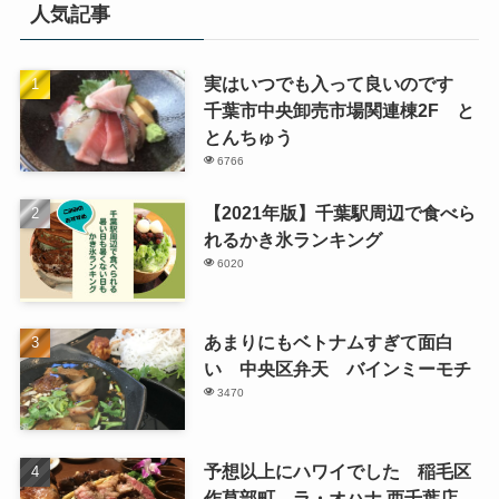
人気記事
実はいつでも入って良いのです
千葉市中央卸売市場関連棟2F と
とんちゅう
6766
【2021年版】千葉駅周辺で食べら
れるかき氷ランキング
6020
あまりにもベトナムすぎて面白
い 中央区弁天 バインミーモチ
3470
予想以上にハワイでした 稲毛区
作草部町 ラ・オハナ 西千葉店