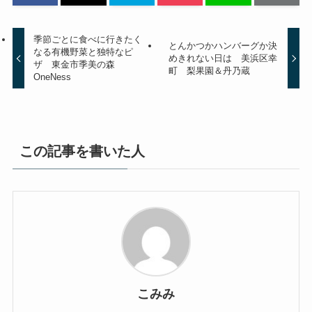
季節ごとに食べに行きたく
とんかつかハンバーグか決
なる有機野菜と独特なピ
めきれない日は 美浜区幸
ザ 東金市季美の森
町 梨果園＆丹乃蔵
OneNess
この記事を書いた人
こみみ